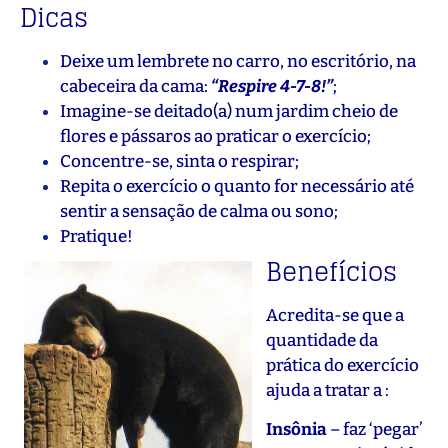
Dicas
Deixe um lembrete no carro, no escritório, na
cabeceira da cama:
“Respire 4-7-8!”
;
Imagine-se deitado(a) num jardim cheio de
flores e pássaros ao praticar o exercício;
Concentre-se, sinta o respirar;
Repita o exercício o quanto for necessário até
sentir a sensação de calma ou sono;
Pratique!
Benefícios
Acredita-se que a
quantidade da
prática do exercício
ajuda a tratar a :
Insônia
– faz ‘pegar’