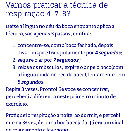
Vamos praticar a técnica de
respiração 4-7-8?
Deixe a língua no céu da boca enquanto aplica a
técnica, são apenas 3 passos , confira:
concentre-se, com a boca fechada, depois
disso, inspire tranquilamente por
4 segundos
;
segure o ar por
7 segundos
;
relaxe os músculos, expire o ar pela boca(com
a língua ainda no céu da boca), lentamente , em
8 segundos
.
Repita 3 vezes. Pronto! Se você se concentrar,
perceberá a diferença neste primeiro minuto de
exercício.
Pratiquei a respiração á noite, ao dormir, e percebi
que na 3ª vez, dei uma boa bocejada! Já era um sinal
de relaxamento e leve sono.