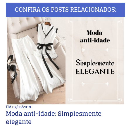
CONFIRA OS POSTS RELACIONADOS:
EM
07/05/2019
E
Moda anti-idade: Simplesmente
2
elegante
I
E