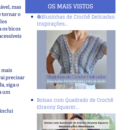
OS MAIS VISTOS
ável, mas
 tornar o
🧶Blusinhas de Crochê Delicadas:
elos
Inspirações…
 os bicos
acessíveis
s mais
ai precisar
a, siga o
na um
Bolsas com Quadrado de Crochê
(Granny Square):…
inclui