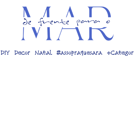
DiY
Decor
Natal
#assopraquesara
+Categor