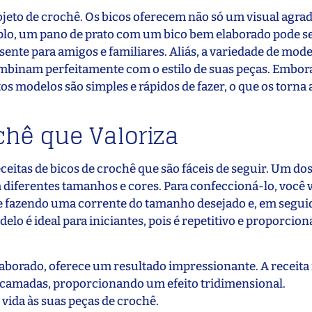
eto de crochê. Os bicos oferecem não só um visual agrad
o, um pano de prato com um bico bem elaborado pode se
ente para amigos e familiares. Aliás, a variedade de mod
mbinam perfeitamente com o estilo de suas peças. Embora
s modelos são simples e rápidos de fazer, o que os torna 
chê que Valoriza
eitas de bicos de crochê que são fáceis de seguir. Um do
m diferentes tamanhos e cores. Para confeccioná-lo, você v
e fazendo uma corrente do tamanho desejado e, em seguid
elo é ideal para iniciantes, pois é repetitivo e proporcio
laborado, oferece um resultado impressionante. A receita 
m camadas, proporcionando um efeito tridimensional.
 vida às suas peças de crochê.