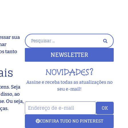
essar sua
mar
os tanto
NEWSLETTER
ais
NOVIDADES?
Assine e receba todas as atualizações no
ens. Seja
seu e-mail!
disso, ao
e. Ou seja,
OK
ças.
CONFIRA TUDO NO PINTEREST