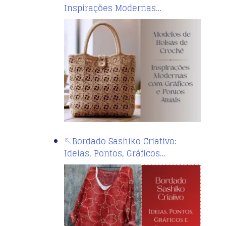
Inspirações Modernas…
🪡Bordado Sashiko Criativo:
Ideias, Pontos, Gráficos…