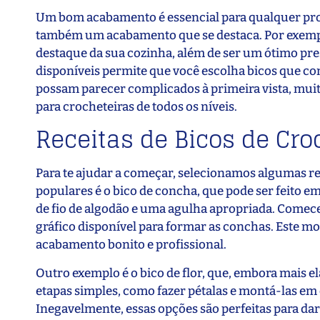
Um bom acabamento é essencial para qualquer proj
também um acabamento que se destaca. Por exempl
destaque da sua cozinha, além de ser um ótimo pres
disponíveis permite que você escolha bicos que co
possam parecer complicados à primeira vista, muito
para crocheteiras de todos os níveis.
Receitas de Bicos de Cro
Para te ajudar a começar, selecionamos algumas rec
populares é o bico de concha, que pode ser feito e
de fio de algodão e uma agulha apropriada. Comec
gráfico disponível para formar as conchas. Este mod
acabamento bonito e profissional.
Outro exemplo é o bico de flor, que, embora mais e
etapas simples, como fazer pétalas e montá-las e
Inegavelmente, essas opções são perfeitas para dar