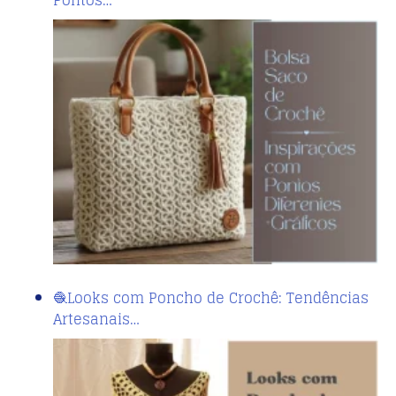
Pontos…
🧶Looks com Poncho de Crochê: Tendências
Artesanais…