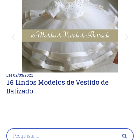
EM
02/03/2021
E
16 Lindos Modelos de Vestido de
P
Batizado
m