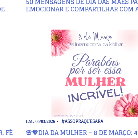
50 MENSAGENS DE DIA DAS MÃES P
DE
EMOCIONAR E COMPARTILHAR COM 
#ASSOPRAQUESARA
EM: 05/03/2026
, FÉ
🌸💖DIA DA MULHER – 8 DE MARÇO: 4