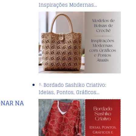
Inspirações Modernas…
🪡Bordado Sashiko Criativo:
Ideias, Pontos, Gráficos…
IONAR NA