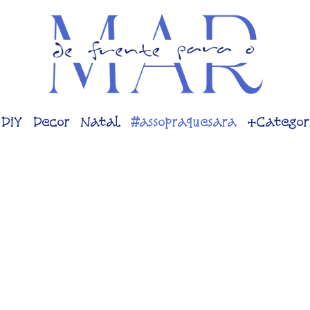
DiY
Decor
Natal
#assopraquesara
+Categor