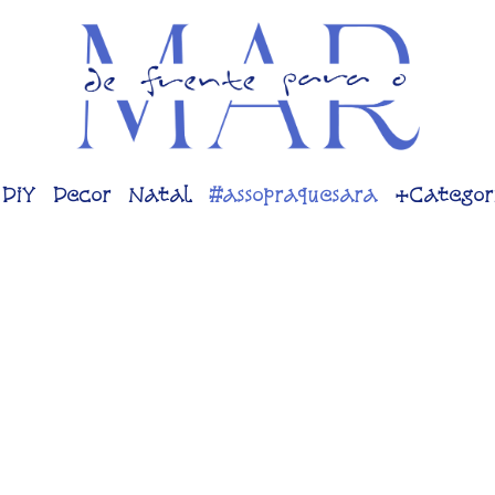
DiY
Decor
Natal
#assopraquesara
+Categor