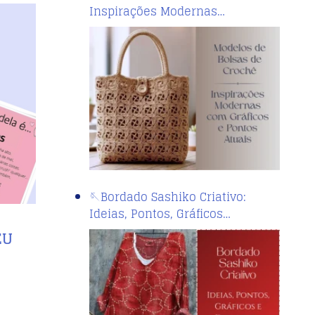
Inspirações Modernas…
🪡Bordado Sashiko Criativo:
Ideias, Pontos, Gráficos…
EU