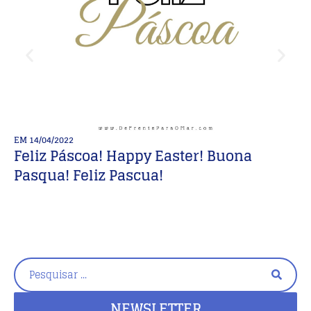
EM
14/04/2022
E
Feliz Páscoa! Happy Easter! Buona
1
Pasqua! Feliz Pascua!
i
NEWSLETTER