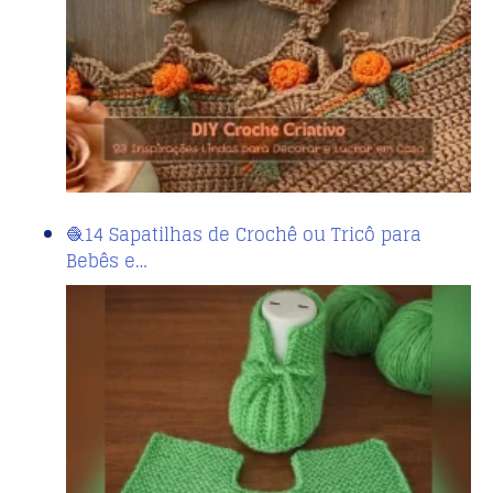
🧶14 Sapatilhas de Crochê ou Tricô para
Bebês e…