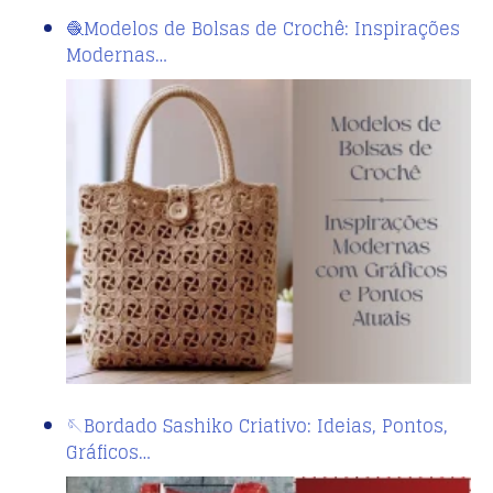
🧶Modelos de Bolsas de Crochê: Inspirações
Modernas…
🪡Bordado Sashiko Criativo: Ideias, Pontos,
Gráficos…