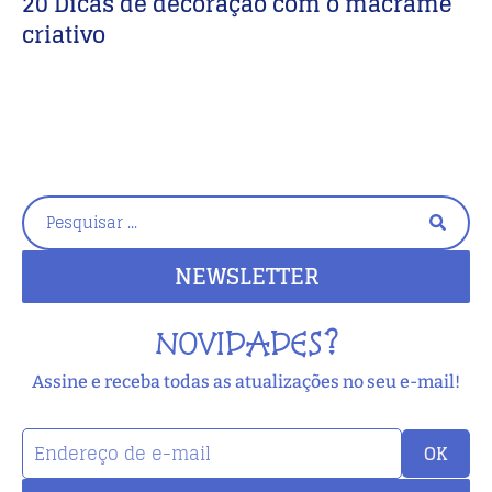
20 Dicas de decoração com o macramê
C
criativo
D
D
NEWSLETTER
NOVIDADES?
Assine e receba todas as atualizações no seu e-mail!
OK