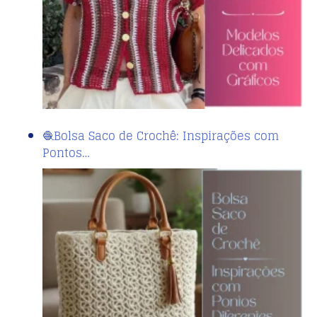
🧶Bolsa Saco de Crochê: Inspirações com
Pontos…