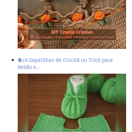
🧶14 Sapatilhas de Crochê ou Tricô para
Bebês e…