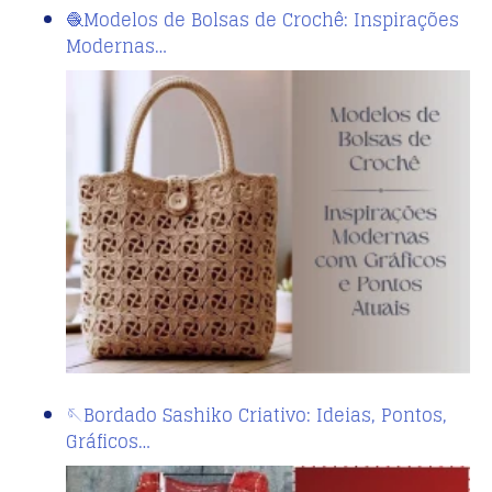
🧶Modelos de Bolsas de Crochê: Inspirações
Modernas…
🪡Bordado Sashiko Criativo: Ideias, Pontos,
Gráficos…