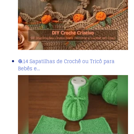
🧶14 Sapatilhas de Crochê ou Tricô para
Bebês e…