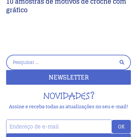
10 amostras de motivos de crochê com
M
gráfico
p
NEWSLETTER
NOVIDADES?
Assine e receba todas as atualizações no seu e-mail!
OK