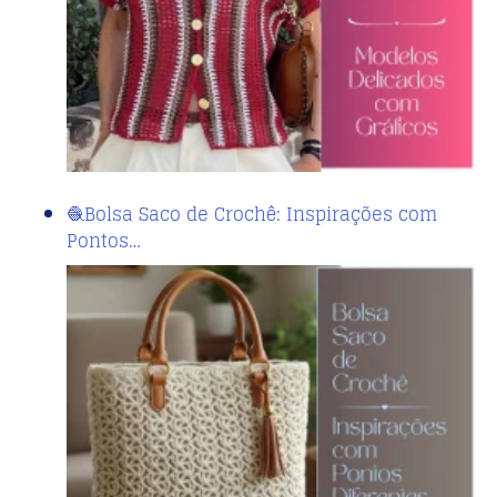
🧶Bolsa Saco de Crochê: Inspirações com
Pontos…