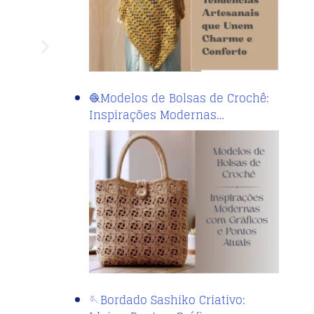
🧶Modelos de Bolsas de Crochê:
Inspirações Modernas…
EM
11/08/2025
Frase para o dia : “As coisas boas 
🪡Bordado Sashiko Criativo: