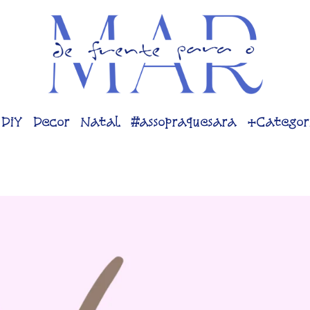
DiY
Decor
Natal
#assopraquesara
+Categor