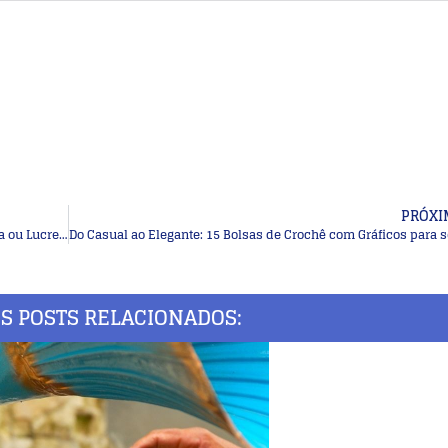
PRÓXI
30+ Ideias Criativas para Pintar Vasos e Potes: Decore sua Casa ou Lucre Vendendo
Do Casual ao Elegante: 15 Bolsas de Crochê com Gráficos para s
S POSTS RELACIONADOS: