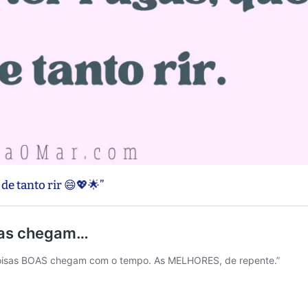
de tanto rir 😄💖🌟”