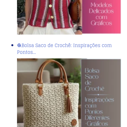
🧶Bolsa Saco de Crochê: Inspirações com
Pontos…