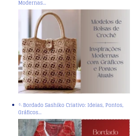
Modernas…
🪡Bordado Sashiko Criativo: Ideias, Pontos,
Gráficos…