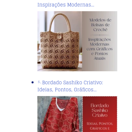
Inspirações Modernas…
🪡Bordado Sashiko Criativo:
Ideias, Pontos, Gráficos…