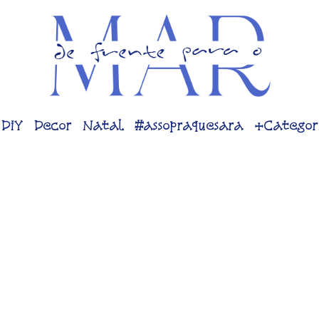
DiY
Decor
Natal
#assopraquesara
+Categor