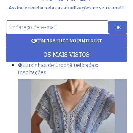
Assine e receba todas as atualizações no seu e-mail!
OK
CONFIRA TUDO NO PINTEREST
OS MAIS VISTOS
🧶Blusinhas de Crochê Delicadas:
Inspirações…