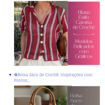
🧶Bolsa Saco de Crochê: Inspirações com
Pontos…