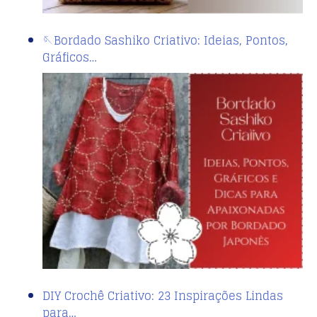
🪡Bordado Sashiko Criativo: Ideias, Pontos,
Gráficos…
DIY Crochê Criativo: 23 Inspirações Lindas
para…