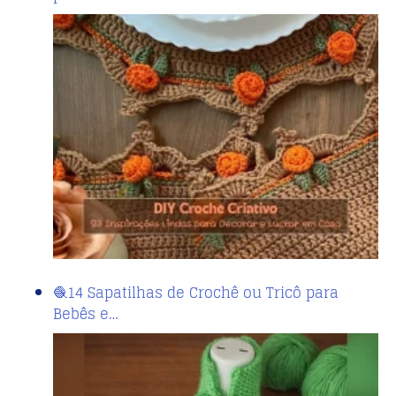
🧶14 Sapatilhas de Crochê ou Tricô para
Bebês e…