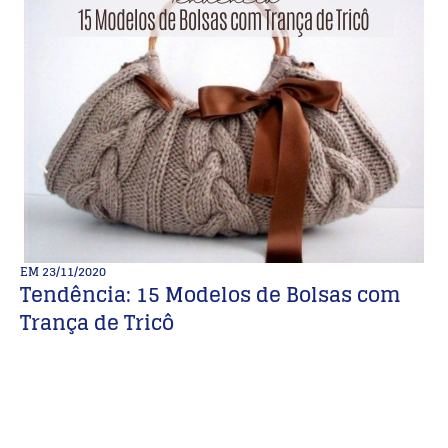
EM
23/11/2020
E
Tendência: 15 Modelos de Bolsas com
1
Trança de Tricô
b