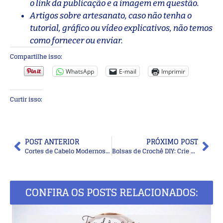
o link da publicação e a imagem em questão.
Artigos sobre artesanato, caso não tenha o
tutorial, gráfico ou vídeo explicativos, não temos
como fornecer ou enviar.
Compartilhe isso:
WhatsApp
E-mail
Imprimir
Curtir isso:
POST ANTERIOR
PRÓXIMO POST
Cortes de Cabelo Modernos para Cacheadas, Onduladas e Crespas: Dicas para Valorizar Seus Fios
Bolsas de Crochê DIY: Crie Modelos Incríveis com Estas Receitas
CONFIRA OS POSTS RELACIONADOS: