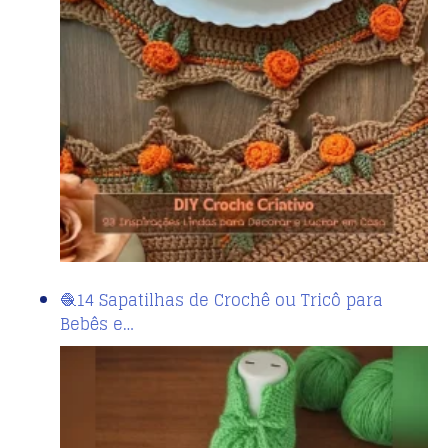
🧶14 Sapatilhas de Crochê ou Tricô para
Bebês e…