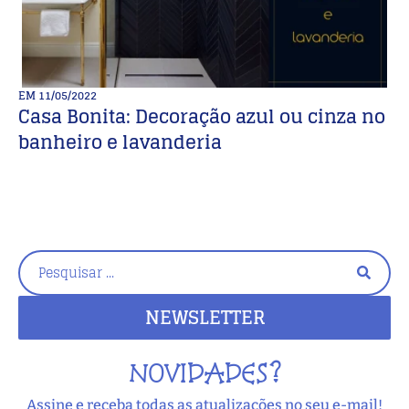
EM
11/05/2022
E
Casa Bonita: Decoração azul ou cinza no
Di
banheiro e lavanderia
q
NEWSLETTER
NOVIDADES?
Assine e receba todas as atualizações no seu e-mail!