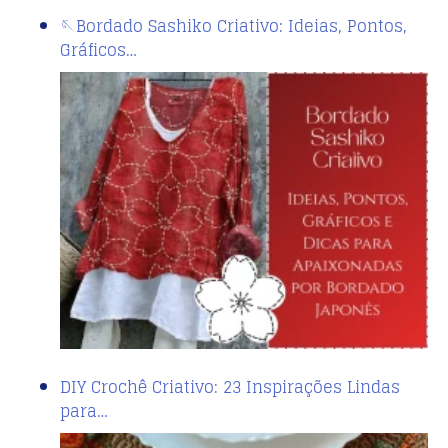
🪡Bordado Sashiko Criativo: Ideias, Pontos,
Gráficos…
DIY Crochê Criativo: 23 Inspirações Lindas
para…