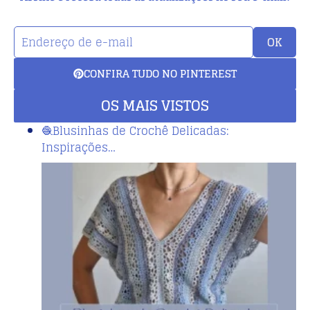
OK
CONFIRA TUDO NO PINTEREST
OS MAIS VISTOS
🧶Blusinhas de Crochê Delicadas:
Inspirações…