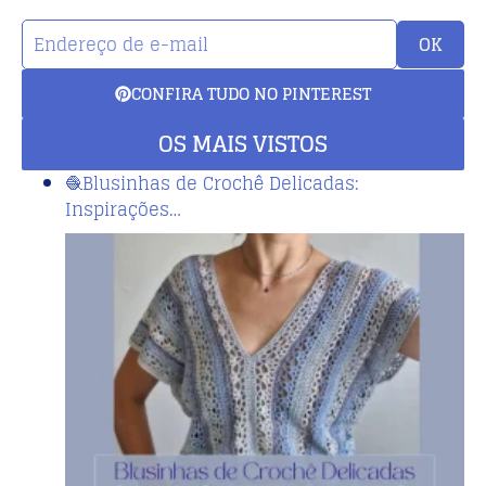
OK
CONFIRA TUDO NO PINTEREST
OS MAIS VISTOS
🧶Blusinhas de Crochê Delicadas:
Inspirações…