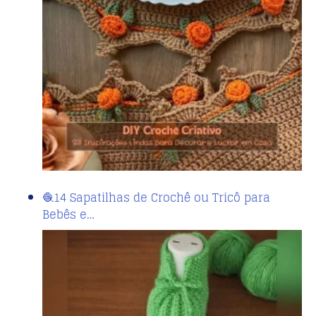
🧶14 Sapatilhas de Crochê ou Tricô para
Bebês e…