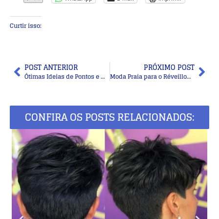
Curtir isso:
POST ANTERIOR
PRÓXIMO POST
Ótimas Ideias de Pontos e Modelos de Blusas de Crochê Para Fazer Lindas Peças
Moda Praia para o Réveillon: Escolha o Look Perfeito para a Festa de Final de Ano
CONFIRA OS POSTS RELACIONADOS: