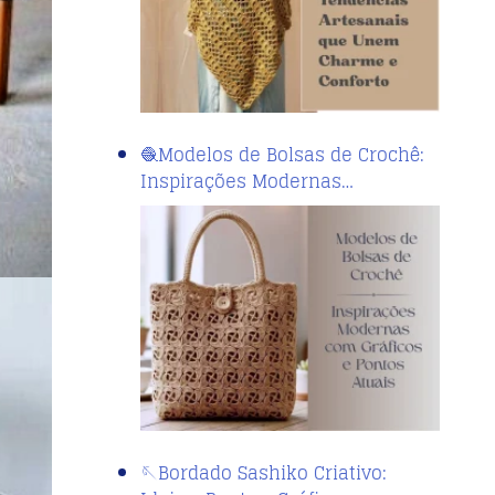
🧶Modelos de Bolsas de Crochê:
Inspirações Modernas…
🪡Bordado Sashiko Criativo: