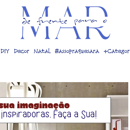
DiY
Decor
Natal
#assopraquesara
+Categor