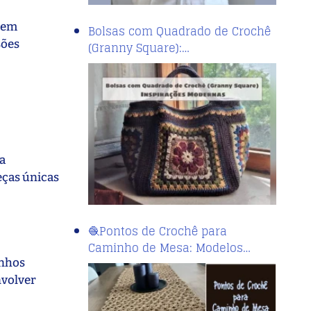
erem
Bolsas com Quadrado de Crochê
sões
(Granny Square):…
 a
eças únicas
🧶Pontos de Crochê para
Caminho de Mesa: Modelos…
enhos
nvolver