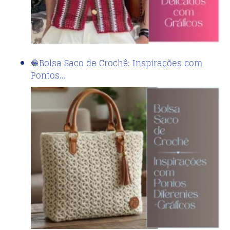
🧶Bolsa Saco de Crochê: Inspirações com
Pontos…