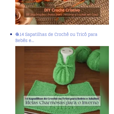
🧶14 Sapatilhas de Crochê ou Tricô para
Bebês e…