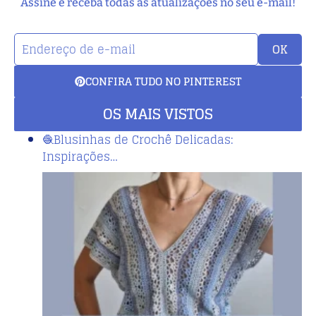
Assine e receba todas as atualizações no seu e-mail!
OK
CONFIRA TUDO NO PINTEREST
OS MAIS VISTOS
🧶Blusinhas de Crochê Delicadas:
Inspirações…