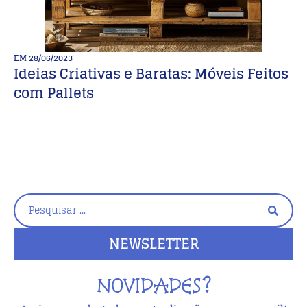
EM
28/06/2023
E
Ideias Criativas e Baratas: Móveis Feitos
D
com Pallets
b
NEWSLETTER
NOVIDADES?