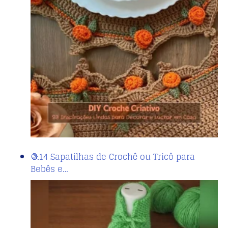
🧶14 Sapatilhas de Crochê ou Tricô para
Bebês e…