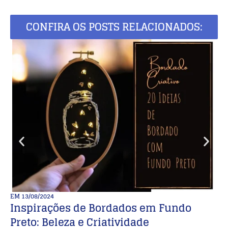
CONFIRA OS POSTS RELACIONADOS:
EM
13/08/2024
E
Inspirações de Bordados em Fundo
B
Preto: Beleza e Criatividade
cr