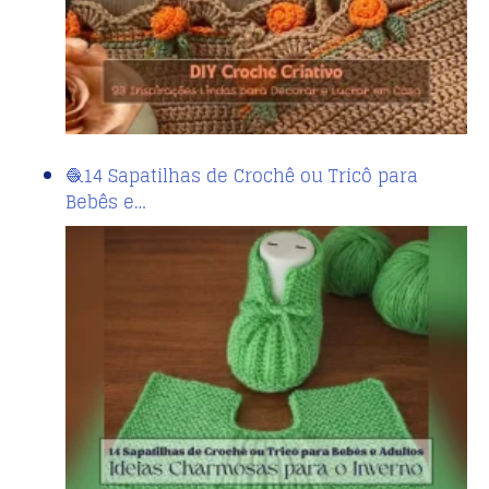
🧶14 Sapatilhas de Crochê ou Tricô para
Bebês e…