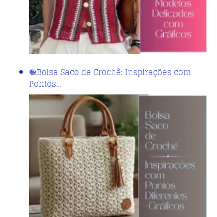
🧶Bolsa Saco de Crochê: Inspirações com
Pontos…