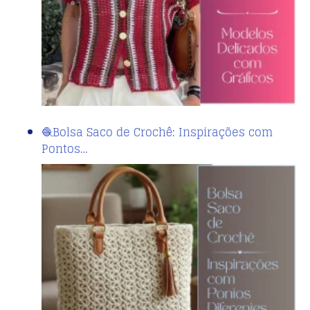
🧶Bolsa Saco de Crochê: Inspirações com
Pontos…