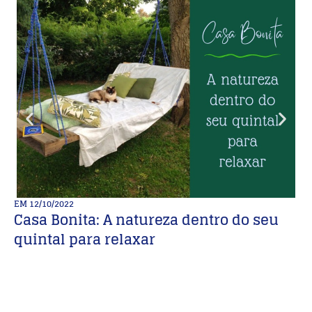
EM
12/10/2022
E
Casa Bonita: A natureza dentro do seu
P
quintal para relaxar
A