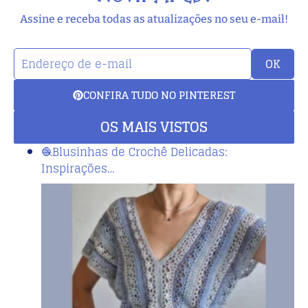
Assine e receba todas as atualizações no seu e-mail!
OK
CONFIRA TUDO NO PINTEREST
OS MAIS VISTOS
🧶Blusinhas de Crochê Delicadas:
Inspirações…