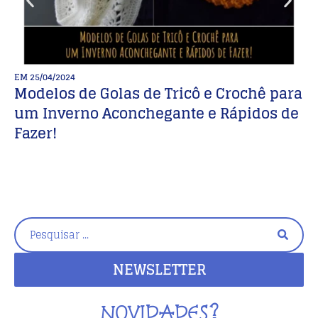
EM
25/04/2024
E
Modelos de Golas de Tricô e Crochê para
O 
um Inverno Aconchegante e Rápidos de
n
Fazer!
NEWSLETTER
NOVIDADES?