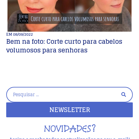
EM
08/09/2022
E
Bem na foto: Corte curto para cabelos
M
volumosos para senhoras
D
NEWSLETTER
NOVIDADES?