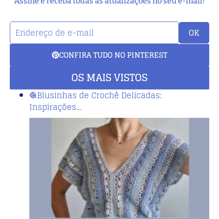
Assine e receba todas as atualizações no seu e-mail!
OK
CONFIRA TUDO NO PINTEREST
OS MAIS VISTOS
🧶Blusinhas de Crochê Delicadas:
Inspirações…