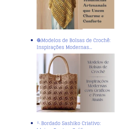
🧶Modelos de Bolsas de Crochê:
Inspirações Modernas…
🪡Bordado Sashiko Criativo: