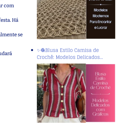
sar com
esta. Há
almente se
✨🧶Blusa Estilo Camisa de
judará
Crochê: Modelos Delicados…