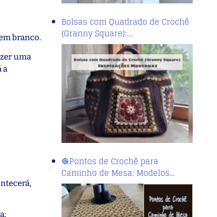
Bolsas com Quadrado de Crochê
(Granny Square):…
 em branco.
fazer uma
 a
🧶Pontos de Crochê para
Caminho de Mesa: Modelos…
ontecerá,
a: