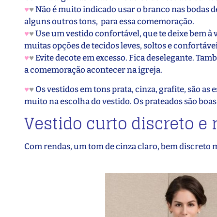
♥
♥
Não é muito indicado usar o branco nas bodas de
alguns outros tons, para essa comemoração.
♥
♥
Use um vestido confortável, que te deixe bem à 
muitas opções de tecidos leves, soltos e confortávei
♥
♥
Evite decote em excesso. Fica deselegante. Tamb
a comemoração acontecer na igreja.
♥
♥
Os vestidos em tons prata, cinza, grafite, são a
muito na escolha do vestido. Os prateados são boas
Vestido curto discreto e
Com rendas, um tom de cinza claro, bem discreto 