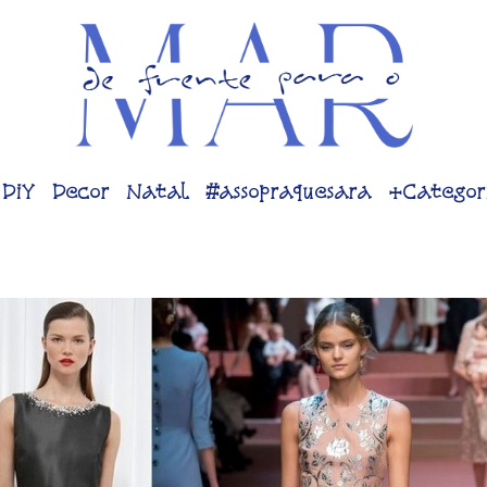
DiY
Decor
Natal
#assopraquesara
+Categor