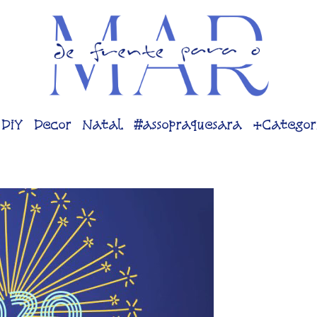
DiY
Decor
Natal
#assopraquesara
+Categor