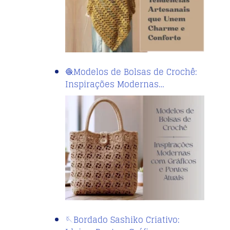
🧶Modelos de Bolsas de Crochê:
Inspirações Modernas…
🪡Bordado Sashiko Criativo: