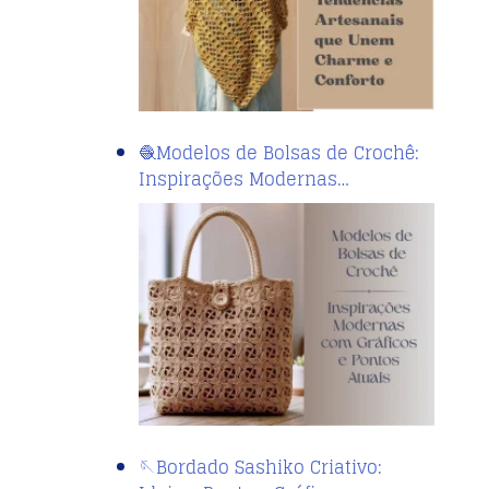
🧶Modelos de Bolsas de Crochê:
Inspirações Modernas…
🪡Bordado Sashiko Criativo: