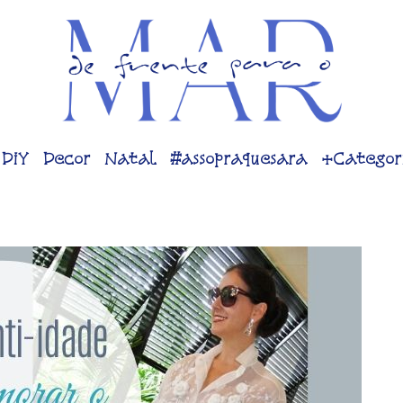
DiY
Decor
Natal
#assopraquesara
+Categor