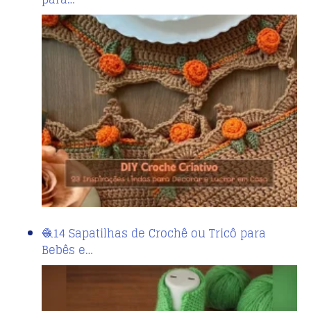
🧶14 Sapatilhas de Crochê ou Tricô para
Bebês e…