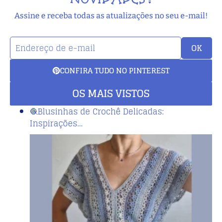
Assine e receba todas as atualizações no seu e-mail!
OK
CONFIRA TUDO NO PINTEREST
OS MAIS VISTOS
🧶Blusinhas de Crochê Delicadas:
Inspirações…