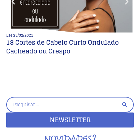
EM
25/02/2021
E
18 Cortes de Cabelo Curto Ondulado
M
Cacheado ou Crespo
E
C
NEWSLETTER
NOVIDADES?