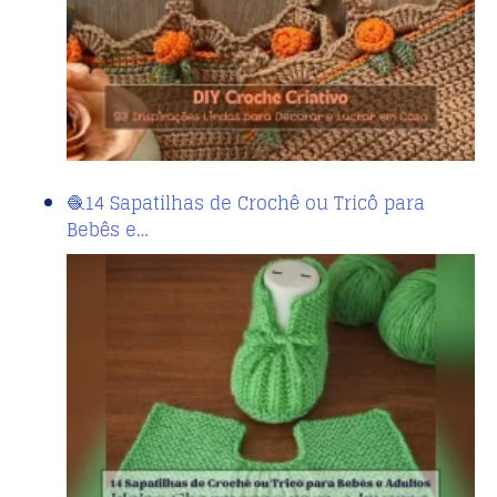
🧶14 Sapatilhas de Crochê ou Tricô para
Bebês e…