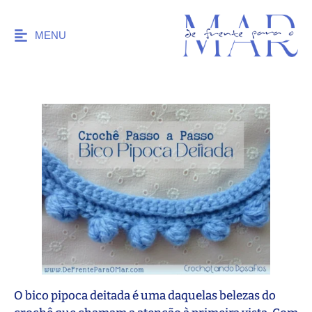
MENU
O bico pipoca deitada é uma daquelas belezas do