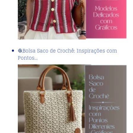
🧶Bolsa Saco de Crochê: Inspirações com
Pontos…