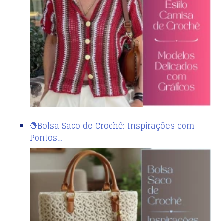
🧶Bolsa Saco de Crochê: Inspirações com
Pontos…