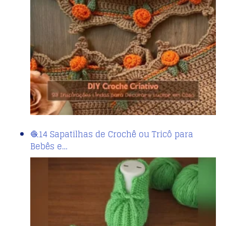
🧶14 Sapatilhas de Crochê ou Tricô para
Bebês e…