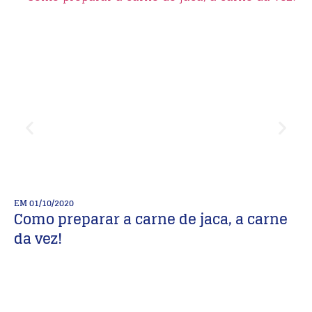
EM
01/10/2020
E
Como preparar a carne de jaca, a carne
P
da vez!
de