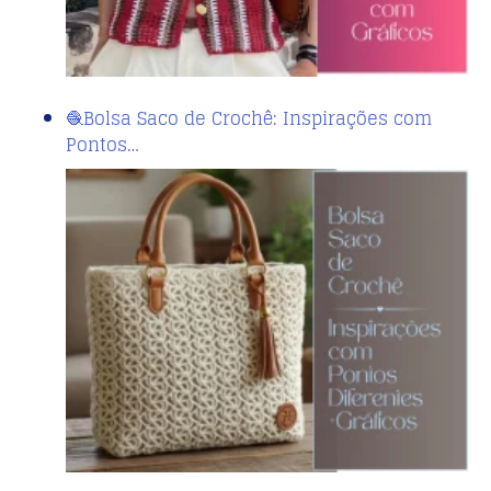
🧶Bolsa Saco de Crochê: Inspirações com
Pontos…