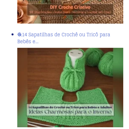
🧶14 Sapatilhas de Crochê ou Tricô para
Bebês e…