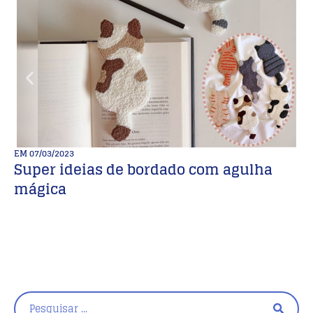
EM
07/03/2023
E
Super ideias de bordado com agulha
M
mágica
s