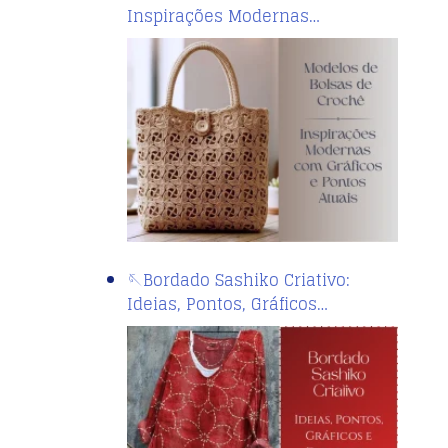
Inspirações Modernas…
🪡Bordado Sashiko Criativo:
Ideias, Pontos, Gráficos…