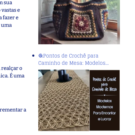
m sua
 vastas e
 fazer e
m uma
🧶Pontos de Crochê para
Caminho de Mesa: Modelos…
 realçar o
nica. É uma
ncrementar a