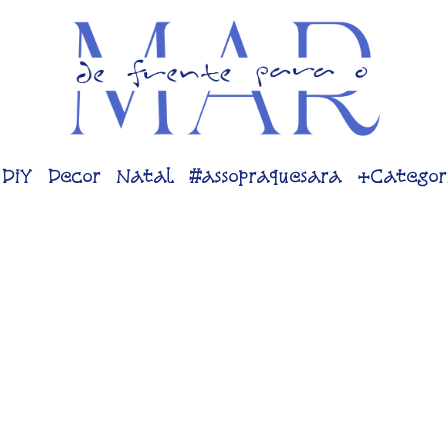
DiY
Decor
Natal
#assopraquesara
+Categor