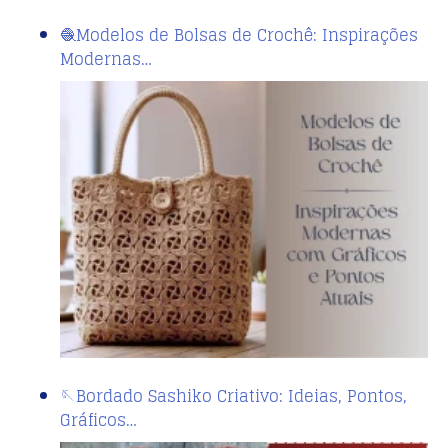
🧶Modelos de Bolsas de Crochê: Inspirações
Modernas…
🪡Bordado Sashiko Criativo: Ideias, Pontos,
Gráficos…