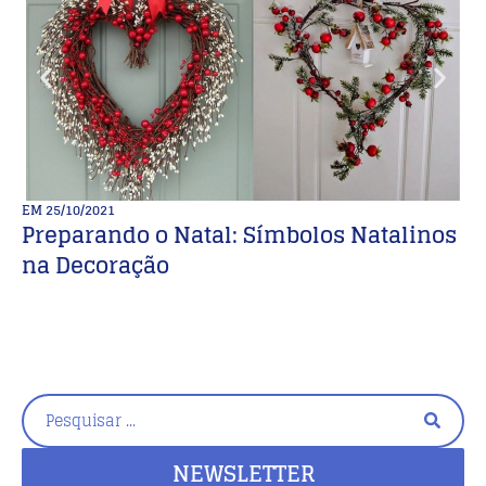
EM
25/10/2021
E
Preparando o Natal: Símbolos Natalinos
M
na Decoração
p
NEWSLETTER