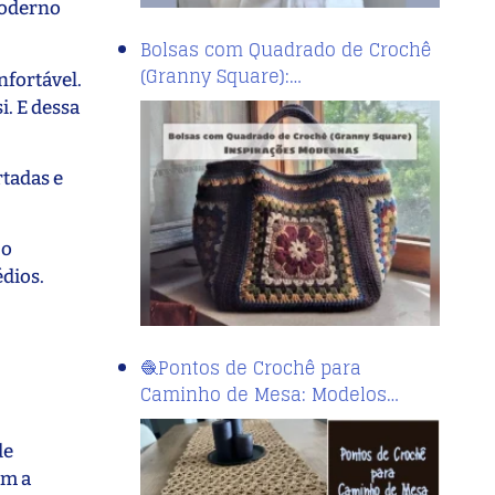
 moderno
Bolsas com Quadrado de Crochê
(Granny Square):…
nfortável.
i. E dessa
rtadas e
 o
dios.
🧶Pontos de Crochê para
Caminho de Mesa: Modelos…
de
em a