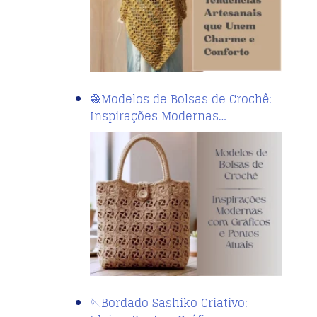
🧶Modelos de Bolsas de Crochê:
Inspirações Modernas…
🪡Bordado Sashiko Criativo: