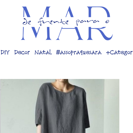
DiY
Decor
Natal
#assopraquesara
+Categor