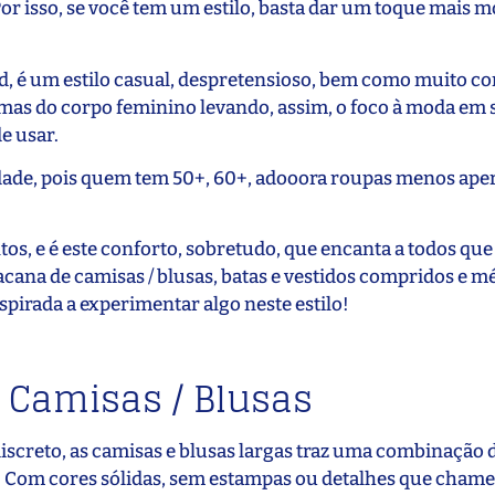
 Por isso, se você tem um estilo, basta dar um toque mais
zed, é um estilo casual, despretensioso, bem como muito co
mas do corpo feminino levando, assim, o foco à moda em s
e usar.
a idade, pois quem tem 50+, 60+, adooora roupas menos ape
s, e é este conforto, sobretudo, que encanta a todos que
ana de camisas / blusas, batas e vestidos compridos e mé
pirada a experimentar algo neste estilo!
: Camisas / Blusas
discreto, as camisas e blusas largas traz uma combinação 
. Com cores sólidas, sem estampas ou detalhes que cham