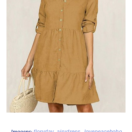
floryday
airydress
lovepeaceboho
Imagens:
,
,