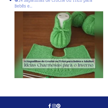
🧶14 Sapatilhas de Crochê ou Tricô para
Bebês e…