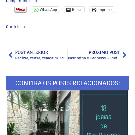
Compartilhe isso:
WhatsApp
E-mail
Imprimir
Curtir isso:
POST ANTERIOR
PRÓXIMO POST
Recicle, reuse, refaça: 20 ideias para reciclar o jeans
Pashmina e Cachecol – Ideias Incríveis Para um Look Quentinho
CONFIRA OS POSTS RELACIONADOS: