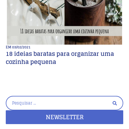
EM
03/02/2021
E
18 ideias baratas para organizar uma
E
cozinha pequena
E
NEWSLETTER