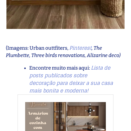
Pinterest
(Imagens: Urban outtfiters,
, The
Plumbette, Three birds renovations, Alizarine deco)
Lista de
Encontre muito mais aqui:
posts publicados sobre
decoração para deixar a sua casa
mais bonita e moderna!