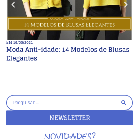
EM
16/03/2021
E
Moda Anti-idade: 14 Modelos de Blusas
M
Elegantes
m
NEWSLETTER
NOVIDADES?