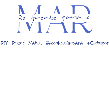
DiY
Decor
Natal
#assopraquesara
+Categor