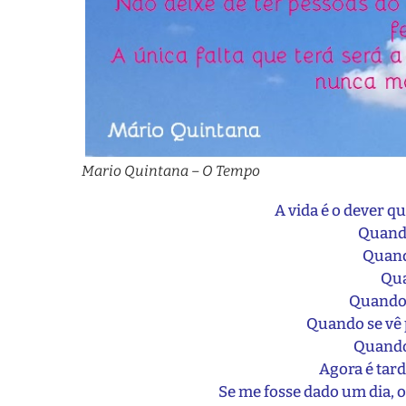
Mario Quintana – O Tempo
A vida é o dever q
Quando
Quando
Qua
Quando 
Quando se vê 
Quando
Agora é tar
Se me fosse dado um dia, 