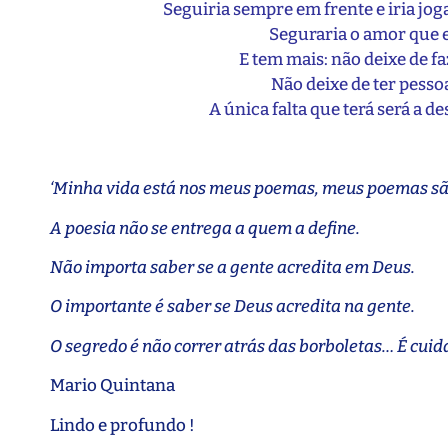
Seguiria sempre em frente e iria jo
Seguraria o amor que e
E tem mais: não deixe de fa
Não deixe de ter pessoa
A única falta que terá será a d
‘Minha vida está nos meus poemas, meus poemas são
A poesia não se entrega a quem a define.
Não importa saber se a gente acredita em Deus.
O importante é saber se Deus acredita na gente.
O segredo é não correr atrás das borboletas… É cuid
Mario Quintana
Lindo e profundo !