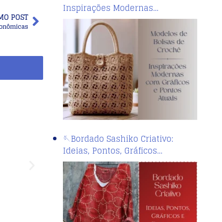
Inspirações Modernas…
MO POST
econômicas
🪡Bordado Sashiko Criativo:
Ideias, Pontos, Gráficos…