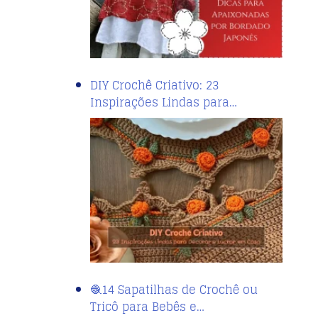
EM
18/07/2020
20 de Julho o Dia do Amigo!
DIY Crochê Criativo: 23
Inspirações Lindas para…
🧶14 Sapatilhas de Crochê ou
Tricô para Bebês e…