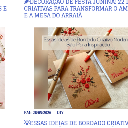
🌽DECORAÇÃO DE FESTA JUNINA: 22 
 E
CRIATIVAS PARA TRANSFORMAR O A
E A MESA DO ARRAIÁ
DIY
EM: 26/05/2026
💡ESSAS IDEIAS DE BORDADO CRIATI