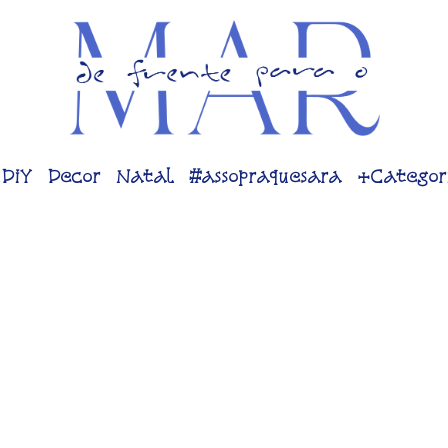
DiY
Decor
Natal
#assopraquesara
+Categor