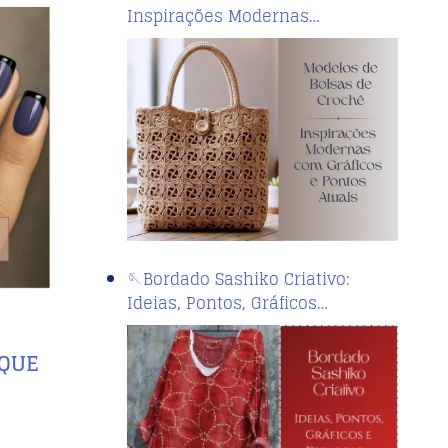
Inspirações Modernas…
🪡Bordado Sashiko Criativo:
Ideias, Pontos, Gráficos…
 QUE