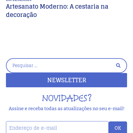
Artesanato Moderno: A cestaria na
T
decoração
p
NEWSLETTER
NOVIDADES?
Assine e receba todas as atualizações no seu e-mail!
OK