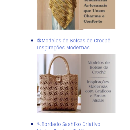
🧶Modelos de Bolsas de Crochê:
Inspirações Modernas…
🪡Bordado Sashiko Criativo: