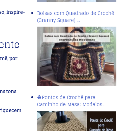
o, inspire-
Bolsas com Quadrado de Crochê
(Granny Square):…
ente
amê, por
uns tons
🧶Pontos de Crochê para
Caminho de Mesa: Modelos…
nriquecem