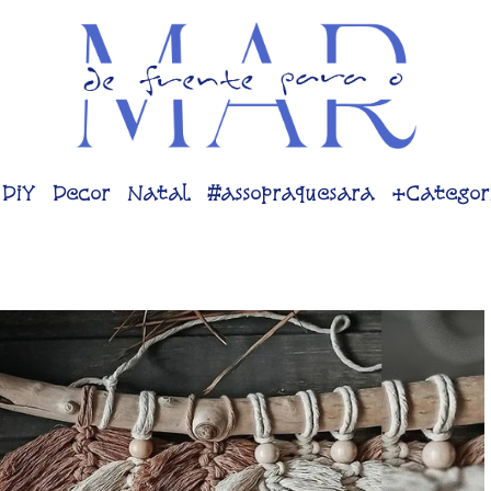
DiY
Decor
Natal
#assopraquesara
+Categor