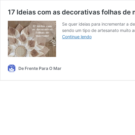
17 Ideias com as decorativas folhas d
Se quer ideias para incrementar a d
sendo um tipo de artesanato muito 
17
Continue lendo
Ideias
com
as
decorativas
folhas
De Frente Para O Mar
de
macramê