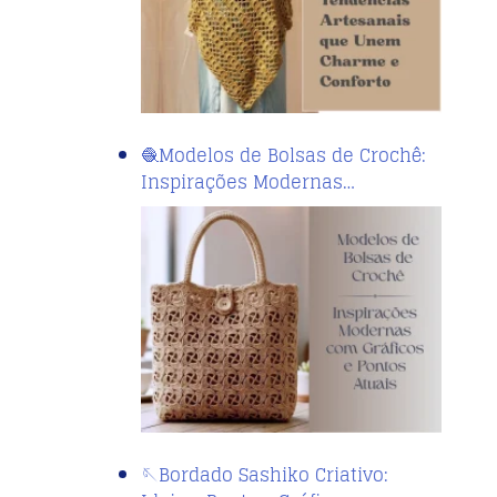
🧶Modelos de Bolsas de Crochê:
Inspirações Modernas…
🪡Bordado Sashiko Criativo: