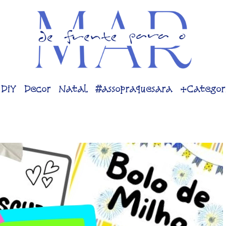
DiY
Decor
Natal
#assopraquesara
+Categor