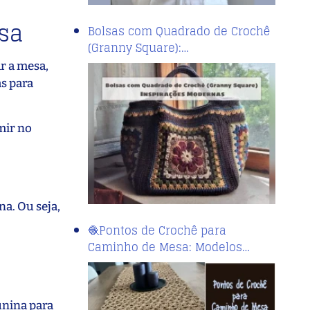
esa
Bolsas com Quadrado de Crochê
(Granny Square):…
r a mesa,
as para
mir no
na. Ou seja,
🧶Pontos de Crochê para
Caminho de Mesa: Modelos…
junina para